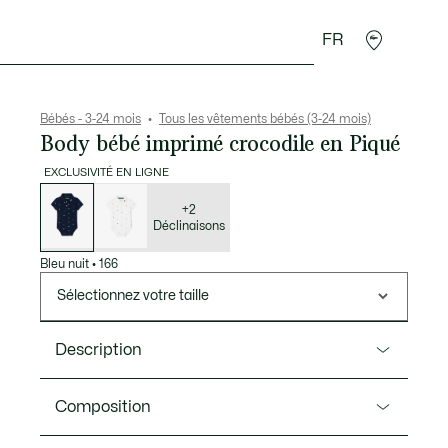
FR
Cadeaux Crocodile
Bébés - 3-24 mois
Tous les vêtements bébés (3-24 mois)
Body bébé imprimé crocodile en Piqué
EXCLUSIVITÉ EN LIGNE
Liste
des
déclinaisons
+2
Déclinaisons
Bleu nuit
•
166
Sélectionnez votre taille
Description
Ref. 5W1084
Composition
Il n'est jamais trop tôt pour adopter les codes