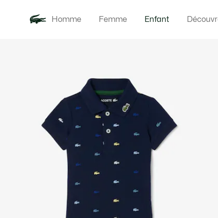
Homme
Femme
Enfant
Découvr
Galerie
Nouveautés
Bébés
d’images
produit