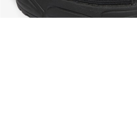
À Propos De Lacoste
Nos Catégories
Membres Lacoste
Collection Homme
Le Groupe Lacoste
Collection Femme
Carrières
Collection Enfant
Protection de la marque
Les Polos Homme
René Lacoste
Les Polos Femme