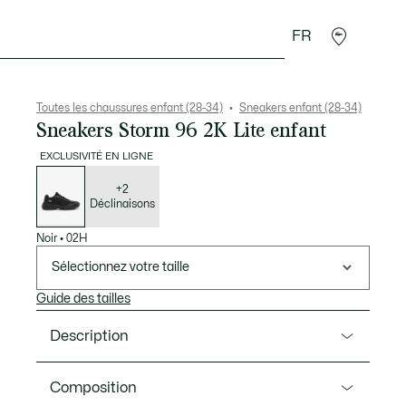
FR
Cadeaux Crocodile
Toutes les chaussures enfant (28-34)
Sneakers enfant (28-34)
Sneakers Storm 96 2K Lite enfant
EXCLUSIVITÉ EN LIGNE
Liste
des
déclinaisons
+2
Déclinaisons
Noir
•
02H
Sélectionnez votre taille
Guide des tailles
Description
Ref. 51SUC0015
Composition