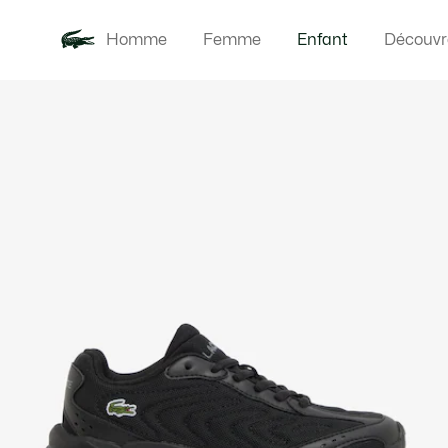
Homme
Femme
Enfant
Découvr
Galerie
Nouveautés
Bébés
d’images
produit