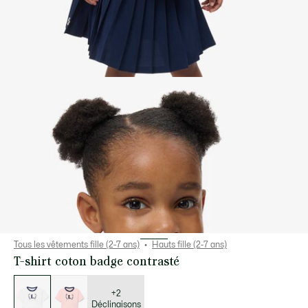
Tous les vêtements fille (2-7 ans)
Hauts fille (2-7 ans)
T-shirt coton badge contrasté
Liste
des
déclinaisons
+2
Déclinaisons