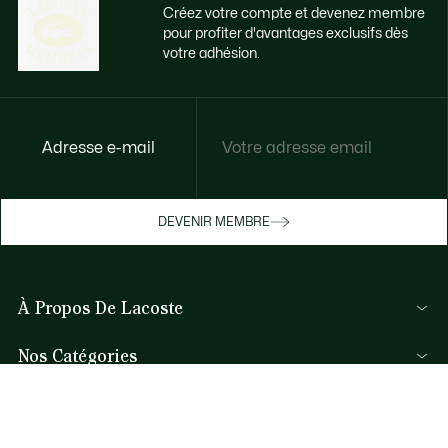
Créez votre compte et devenez membre
pour profiter d'avantages exclusifs dès
votre adhésion.
Accédez à des avantages exclusifs dès
Adresse e-mail
votre adhésion
Devenez membre ou connectez-vous pour
DEVENIR MEMBRE
bénéficier de cadeaux membres au fil de
vos achats.
À Propos De Lacoste
JE ME CONNECTE / JE M’INSCRIS
Nos Catégories
Collection Homme
Aide et Contacts
Collection Femme
FAQ
Collection Enfant