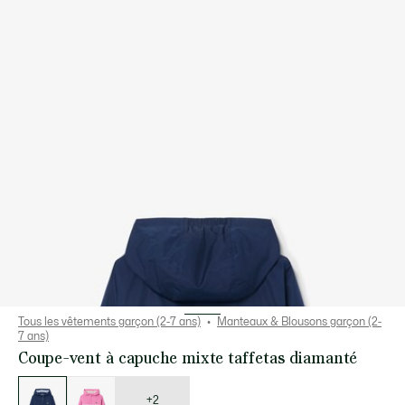
Tous les vêtements garçon (2-7 ans)
Manteaux & Blousons garçon (2-
7 ans)
Coupe-vent à capuche mixte taffetas diamanté
Liste
des
déclinaisons
+2