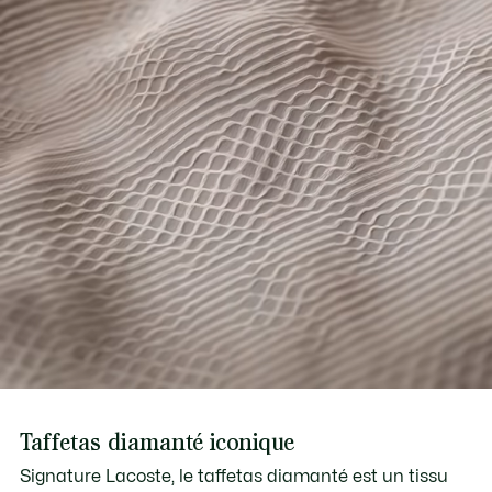
Poches latérales
Crocodile en silicone sous la ceinture
Taffetas diamanté iconique
Signature Lacoste, le taffetas diamanté est un tissu