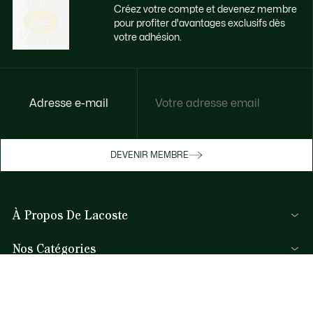
Créez votre compte et devenez membre
pour profiter d'avantages exclusifs dès
votre adhésion.
Accédez à des avantages exclusifs dès
Adresse e-mail
votre adhésion
Devenez membre ou connectez-vous pour
DEVENIR MEMBRE
bénéficier de cadeaux membres au fil de
vos achats.
À Propos De Lacoste
JE ME CONNECTE / JE M’INSCRIS
Nos Catégories
Collection Homme
Aide et Contacts
Collection Femme
FAQ
Collection Enfant