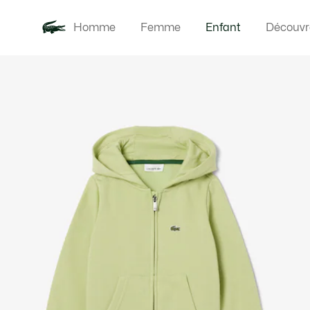
Homme
Femme
Enfant
Découvr
Galerie
Nouveautés
Bébés
d’images
produit