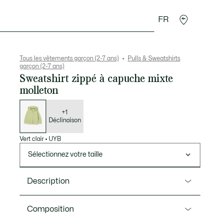
FR
Cadeaux Crocodile
Tous les vêtements garçon (2-7 ans)
Pulls & Sweatshirts
garçon (2-7 ans)
Sweatshirt zippé à capuche mixte
molleton
Liste
des
déclinaisons
+1
Déclinaison
Vert clair
•
UYB
Sélectionnez votre taille
Description
Ref. SJ0932
Composition