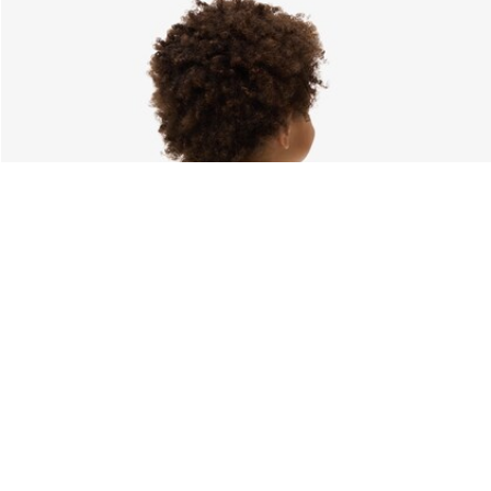
À Propos De Lacoste
Nos Catégories
Membres Lacoste
Collection Homme
Le Groupe Lacoste
Collection Femme
Carrières
Collection Enfant
Protection de la marque
Les Polos Homme
René Lacoste
Les Polos Femme