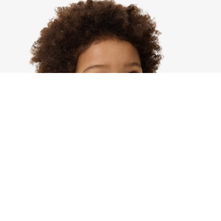
Sweatshirt zippé à capuche mixte molleton
Créez votre compte et devenez
membre pour profiter
d'avantages exclusifs dès votre
adhésion.