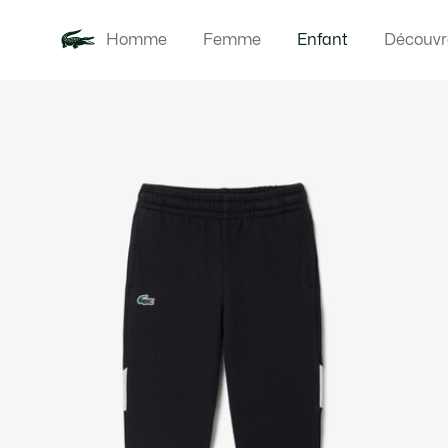
Homme
Femme
Enfant
Découvr
Galerie
Nouveautés
Bébés
d’images
produit