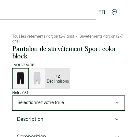
FR
Cadeaux Crocodile
Tous les vêtements garçon (2-7 ans)
Suvêtements garçon (2-7
ans)
Pantalon de survêtement Sport color-
block
NOUVEAUTÉ
Liste
des
déclinaisons
+2
Déclinaisons
Noir
•
031
Sélectionnez votre taille
Description
Ref. XJ3221
Composition