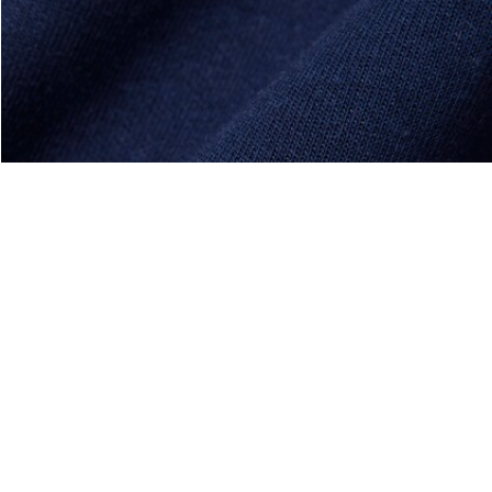
À Propos De Lacoste
Nos Catégories
Membres Lacoste
Collection Homme
Le Groupe Lacoste
Collection Femme
Carrières
Collection Enfant
Protection de la marque
Les Polos Homme
René Lacoste
Les Polos Femme