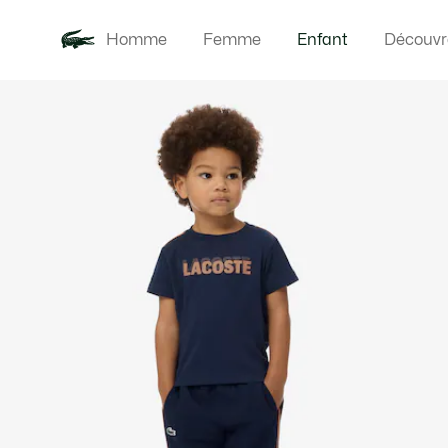
Homme
Femme
Enfant
Découvr
Galerie
Nouveautés
Bébés
d’images
produit