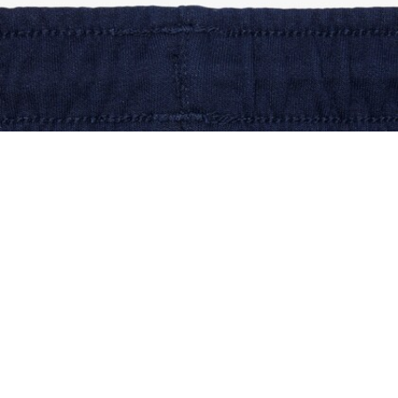
Pantalon de survêtement Sport néoprène
Créez votre compte et devenez
membre pour profiter
d'avantages exclusifs dès votre
adhésion.