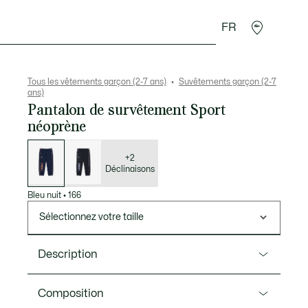
FR
Cadeaux Crocodile
Tous les vêtements garçon (2-7 ans)
Suvêtements garçon (2-7
ans)
Pantalon de survêtement Sport
néoprène
Liste
des
déclinaisons
+2
Déclinaisons
Bleu nuit
•
166
Sélectionnez votre taille
Description
Ref. XJ6318
Composition