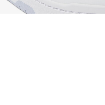
À Propos De Lacoste
Nos Catégories
Membres Lacoste
Collection Homme
Le Groupe Lacoste
Collection Femme
Carrières
Collection Enfant
Protection de la marque
Les Polos Homme
René Lacoste
Les Polos Femme