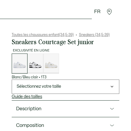
FR
Cadeaux Crocodile
Toutes les chaussures enfant(34,5-39)
Sneakers (34,5-39)
Sneakers Courtcage Set junior
EXCLUSIVITÉ EN LIGNE
Liste
des
déclinaisons
Blanc/Bleu clair
•
1T3
Sélectionnez votre taille
Guide des tailles
Description
Ref. 51SUJ0010
Composition