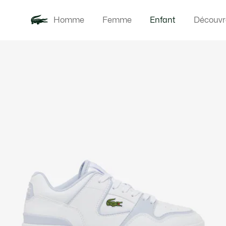
Homme
Femme
Enfant
Découvr
Galerie
Nouveautés
Bébés
d’images
produit