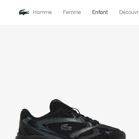
Homme
Femme
Enfant
Découvr
Galerie
Nouveautés
Bébés
d’images
produit