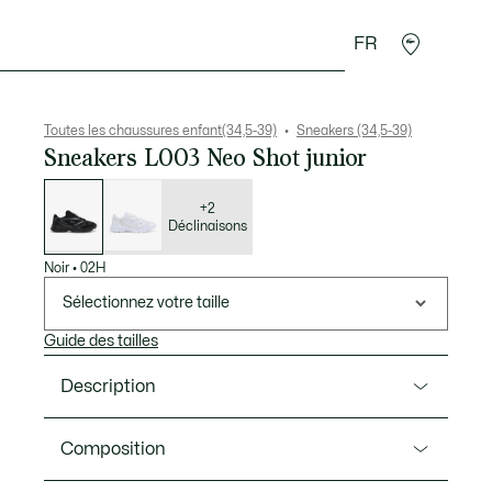
FR
Cadeaux Crocodile
Toutes les chaussures enfant(34,5-39)
Sneakers (34,5-39)
Sneakers L003 Neo Shot junior
Liste
des
déclinaisons
+2
Déclinaisons
Noir
•
02H
Sélectionnez votre taille
Guide des tailles
Description
Ref. 51SUJ0012
Composition
Nouveauté pour les enfants cette saison, la L003 Neo