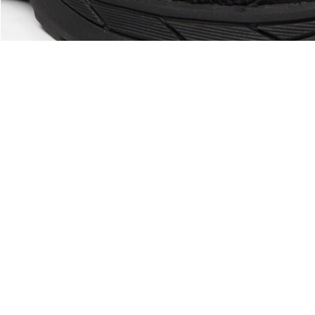
À Propos De Lacoste
Nos Catégories
Membres Lacoste
Collection Homme
Le Groupe Lacoste
Collection Femme
Carrières
Collection Enfant
Protection de la marque
Les Polos Homme
René Lacoste
Les Polos Femme