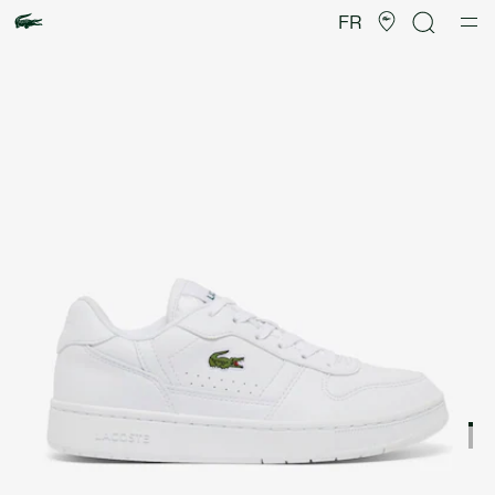
Galerie
d’images
FR
produit