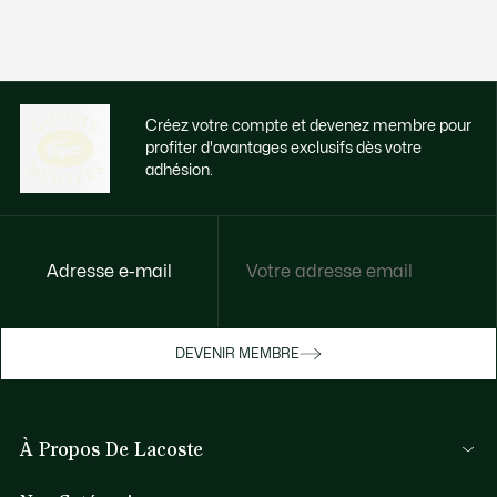
Créez votre compte et devenez membre pour
profiter d'avantages exclusifs dès votre
adhésion.
Adresse e-mail
Accédez à des avantages exclusifs dès
votre adhésion
Devenez membre ou connectez-vous pour
DEVENIR MEMBRE
bénéficier de cadeaux membres au fil de
vos achats.
À Propos De Lacoste
JE ME CONNECTE / JE M’INSCRIS
Membres Lacoste