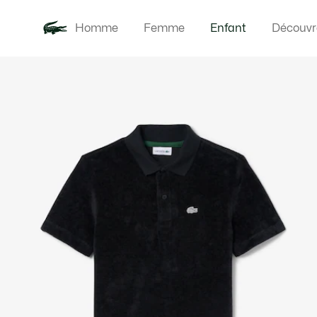
Homme
Femme
Enfant
Découvr
Galerie
Nouveautés
Bébés
d’images
produit