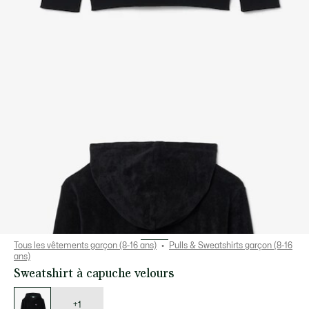
Tous les vêtements garçon (8-16 ans)
Pulls & Sweatshirts garçon (8-16
ans)
Sweatshirt à capuche velours
Liste
des
déclinaisons
+1