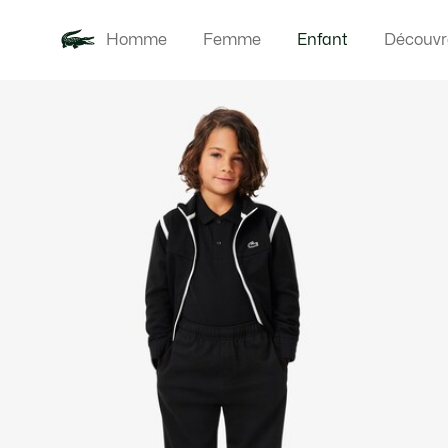
Homme
Femme
Enfant
Découvr
Galerie
Nouveautés
Bébés
d’images
produit