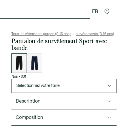
FR
Cadeaux Crocodile
Tous les vêtements garçon (8-16 ans)
survêtements (8-16 ans)
Pantalon de survêtement Sport avec
bande
Liste
des
déclinaisons
Noir
•
031
Sélectionnez votre taille
Description
Ref. XJ0754
Composition
Expert sportswear depuis 1933, Lacoste présente ce