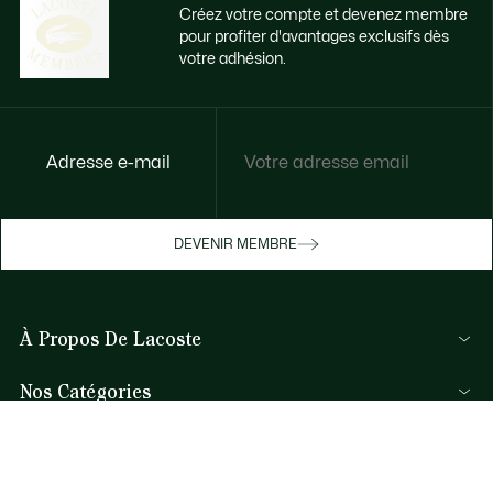
Créez votre compte et devenez membre
pour profiter d'avantages exclusifs dès
votre adhésion.
Accédez à des avantages exclusifs dès
Adresse e-mail
votre adhésion
Devenez membre ou connectez-vous pour
DEVENIR MEMBRE
bénéficier de cadeaux membres au fil de
vos achats.
À Propos De Lacoste
JE ME CONNECTE / JE M’INSCRIS
Nos Catégories
Collection Homme
Aide et Contacts
Collection Femme
FAQ
Collection Enfant