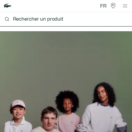
FR
Lacoste