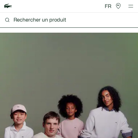
FR
Lacoste