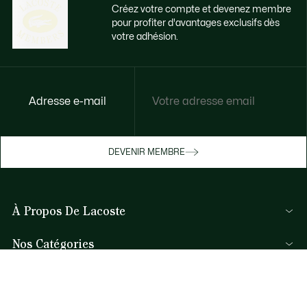
Créez votre compte et devenez membre
pour profiter d'avantages exclusifs dès
votre adhésion.
Accédez à des avantages exclusifs dès
Adresse e-mail
votre adhésion
Devenez membre ou connectez-vous pour
DEVENIR MEMBRE
bénéficier de cadeaux membres au fil de
vos achats.
À Propos De Lacoste
JE ME CONNECTE / JE M’INSCRIS
Nos Catégories
Collection Homme
Aide et Contacts
Collection Femme
FAQ
Collection Enfant