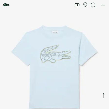
Galerie
d’images
FR
produit