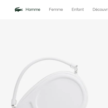
Homme
Femme
Enfant
Découvr
Galerie
Nouveautés
Polos
Vêteme
Offre d'été
d’images
produit