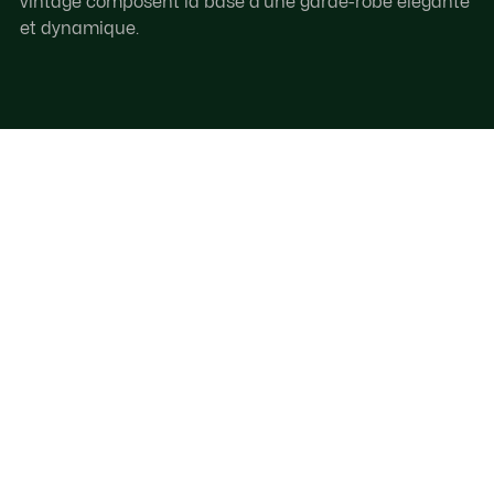
vintage composent la base d’une garde-robe élégante
et dynamique.