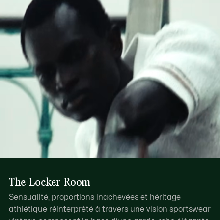
Découvrez-en plus ici
Fermeture du compartiment principal zippée avec tirette
en cuir
Une poche intérieure zippée, une poche intérieure
plaquée
Crocodile ton sur ton embossé à l'avant
The Locker Room
Sensualité, proportions inachevées et héritage
athlétique réinterprété à travers une vision sportswear