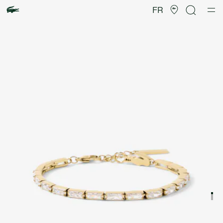
Galerie
d’images
FR
produit