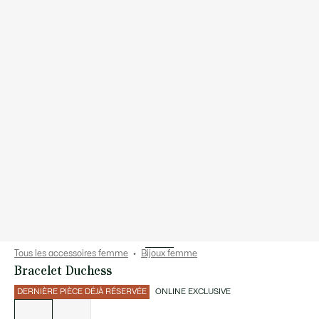
Tous les accessoires femme
Bijoux femme
Bracelet Duchess
DERNIÈRE PIÈCE DÉJÀ RÉSERVÉE
ONLINE EXCLUSIVE
Liste
des
déclinaisons