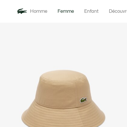
Homme
Femme
Enfant
Découvr
Galerie
Nouveautés
Vêteme
d’images
produit