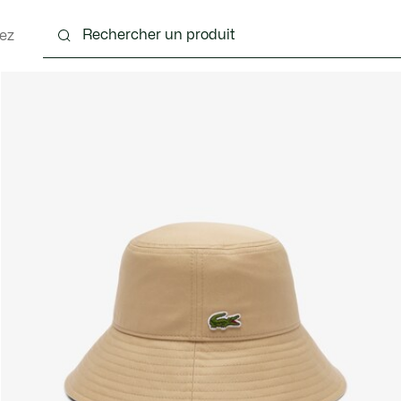
ez
nts
Chaussures
Sacs & Petite Maroquinerie