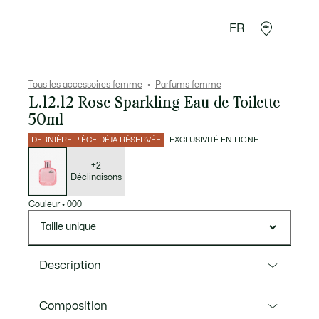
FR
Accessoires
Sport
Tous les accessoires femme
Parfums femme
L.12.12 Rose Sparkling Eau de Toilette
50ml
DERNIÈRE PIÈCE DÉJÀ RÉSERVÉE
EXCLUSIVITÉ EN LIGNE
Liste
des
déclinaisons
+2
Déclinaisons
Couleur
•
000
Taille unique
Description
Ref. LC006A02
Composition