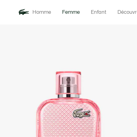
Homme
Femme
Enfant
Découvr
Galerie
Nouveautés
Vêteme
d’images
produit