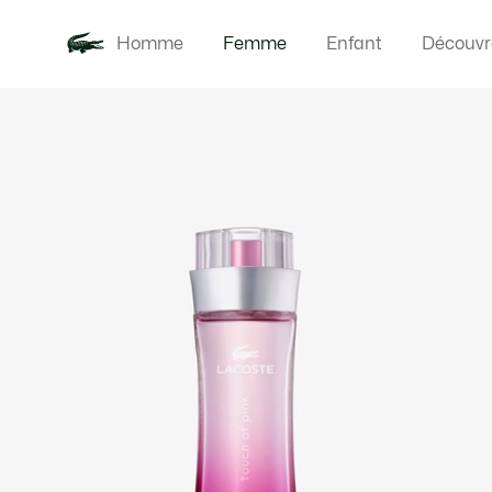
Homme
Femme
Enfant
Découvr
Galerie
Nouveautés
Vêteme
d’images
produit