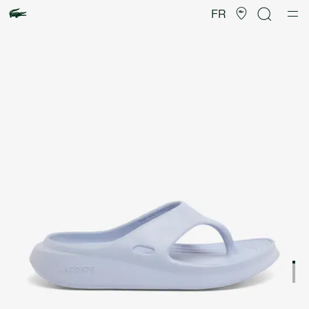
Galerie
d’images
FR
produit