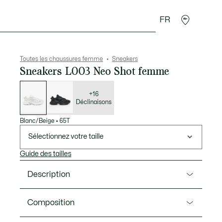
FR
Accessoires
Sport
Toutes les chaussures femme
Sneakers
Sneakers L003 Neo Shot femme
Liste
des
déclinaisons
+16
Déclinaisons
Blanc/Beige
•
65T
Sélectionnez votre taille
Guide des tailles
Description
Ref. 49SFA0007
Composition
Audacieuse, confiante, inarrêtable. La L003 Neo Shot