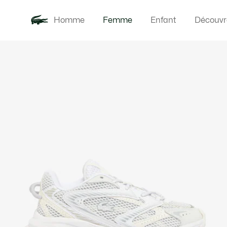
Homme
Femme
Enfant
Découvr
Galerie
Nouveautés
Vêteme
d’images
produit