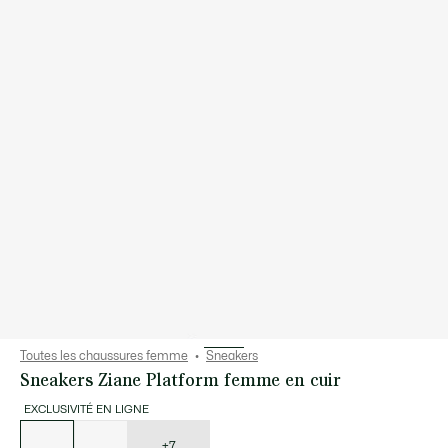
Toutes les chaussures femme
Sneakers
Sneakers Ziane Platform femme en cuir
EXCLUSIVITÉ EN LIGNE
Liste
des
déclinaisons
+7