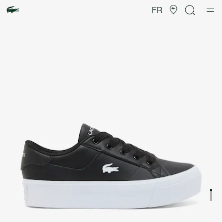
Galerie
d’images
FR
produit