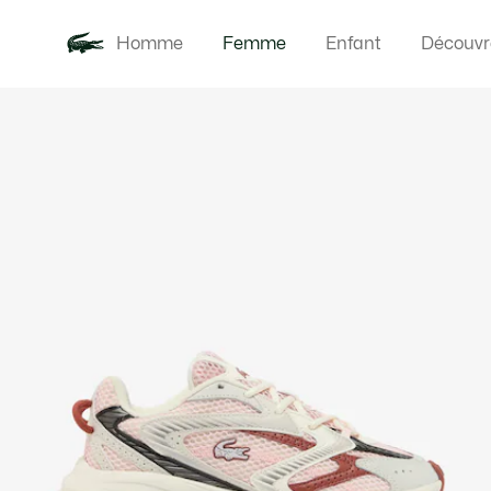
Homme
Femme
Enfant
Découvr
Galerie
Nouveautés
Vêteme
d’images
produit