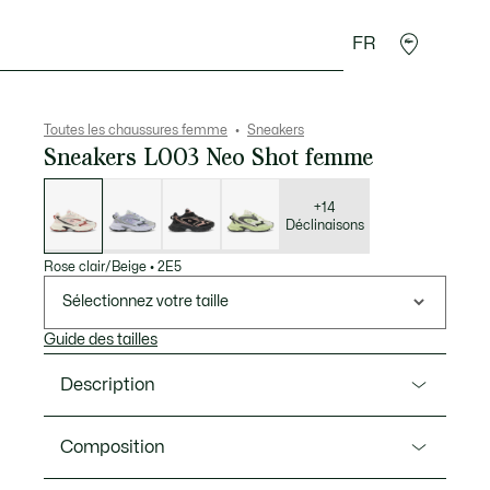
FR
Accessoires
Sport
Toutes les chaussures femme
Sneakers
Sneakers L003 Neo Shot femme
Liste
des
déclinaisons
+14
Déclinaisons
Rose clair/Beige
•
2E5
Sélectionnez votre taille
Guide des tailles
Description
Ref. 50SFA0122
Composition
Nouvelle expression créative de la gamme L003, la