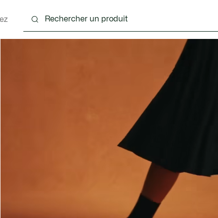
ez
nts
Chaussures
Sacs & Petite Maroquinerie