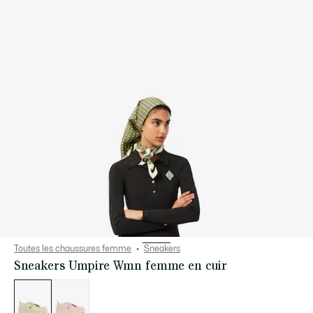
Toutes les chaussures femme
Sneakers
Sneakers Umpire Wmn femme en cuir
Liste
des
déclinaisons