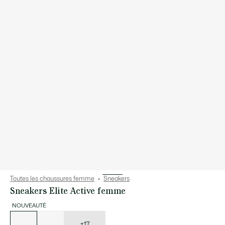
Toutes les chaussures femme
Sneakers
Sneakers Elite Active femme
NOUVEAUTÉ
Liste
des
déclinaisons
+17