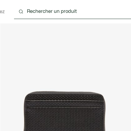
ez
nts
Chaussures
Sacs & Petite Maroquinerie