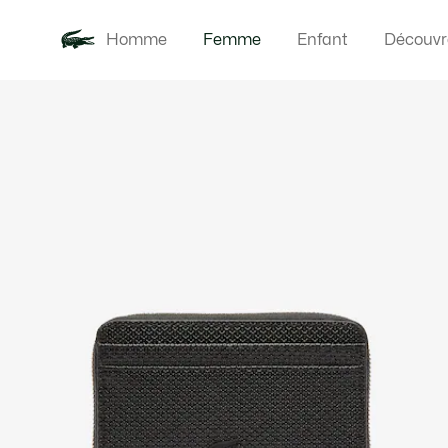
Homme
Femme
Enfant
Découvr
Galerie
Nouveautés
Vêteme
d’images
produit