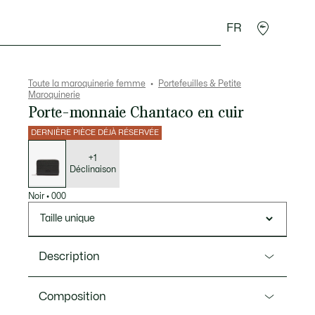
FR
Accessoires
Sport
Toute la maroquinerie femme
Portefeuilles & Petite
Maroquinerie
Porte-monnaie Chantaco en cuir
DERNIÈRE PIÈCE DÉJÀ RÉSERVÉE
Liste
des
déclinaisons
+1
Déclinaison
Noir
•
000
Taille unique
Description
Ref. NF3855KL
Composition