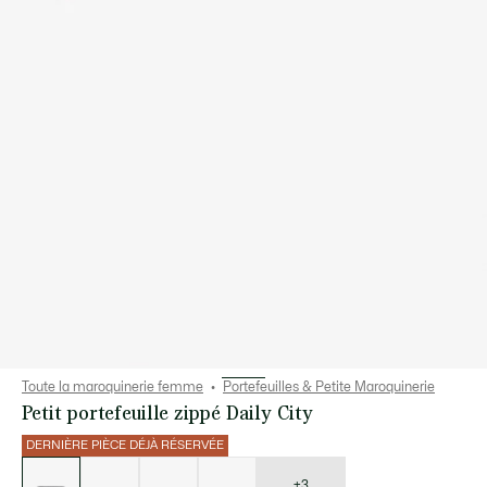
Toute la maroquinerie femme
Portefeuilles & Petite Maroquinerie
Petit portefeuille zippé Daily City
DERNIÈRE PIÈCE DÉJÀ RÉSERVÉE
Liste
des
déclinaisons
+3