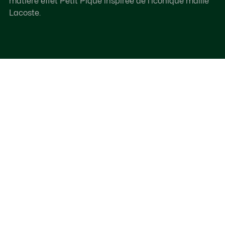
matière effet Petit Piqué inspirée de l'iconique maille
Lacoste.