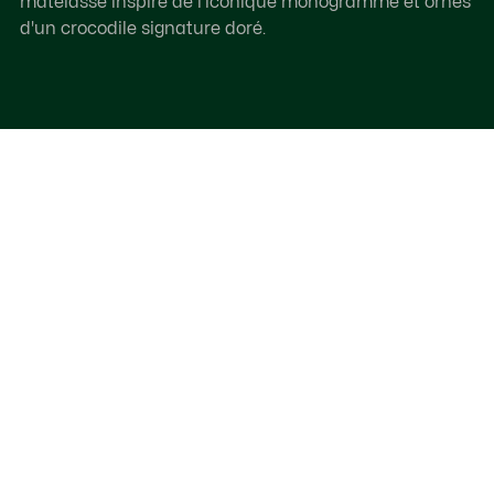
matelassé inspiré de l'iconique monogramme et ornés
d'un crocodile signature doré.