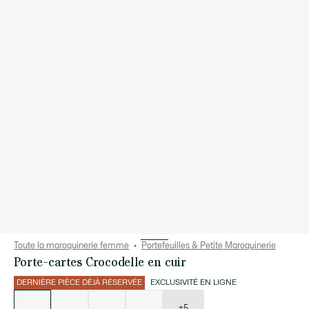
Toute la maroquinerie femme
Portefeuilles & Petite Maroquinerie
Porte-cartes Crocodelle en cuir
DERNIÈRE PIÈCE DÉJÀ RÉSERVÉE
EXCLUSIVITÉ EN LIGNE
Liste
des
déclinaisons
+5