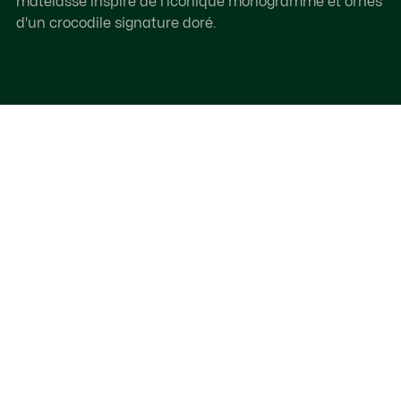
matelassé inspiré de l'iconique monogramme et ornés
d'un crocodile signature doré.