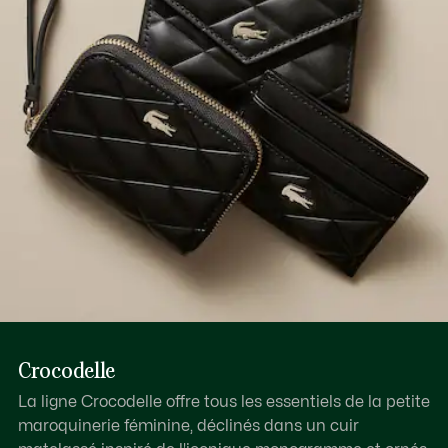
Découvrez-en plus ici
8 fentes intérieures et extérieures pour les cartes
2 compartiments
Crocodelle
La ligne Crocodelle offre tous les essentiels de la petite
maroquinerie féminine, déclinés dans un cuir