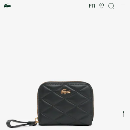
Galerie
d’images
FR
produit