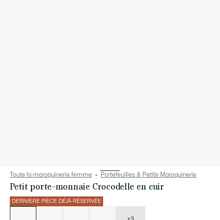
Toute la maroquinerie femme
Portefeuilles & Petite Maroquinerie
Petit porte-monnaie Crocodelle en cuir
DERNIÈRE PIÈCE DÉJÀ RÉSERVÉE
Liste
des
déclinaisons
+3