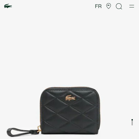
Galerie
d’images
FR
produit