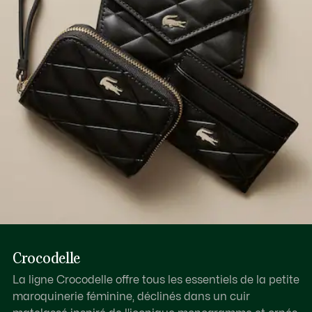
Découvrez-en plus ici
8 fentes intérieures et extérieures pour les cartes
2 compartiments
Crocodelle
La ligne Crocodelle offre tous les essentiels de la petite
maroquinerie féminine, déclinés dans un cuir