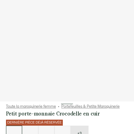
Toute la maroquinerie femme
Portefeuilles & Petite Maroquinerie
Petit porte-monnaie Crocodelle en cuir
DERNIÈRE PIÈCE DÉJÀ RÉSERVÉE
Liste
des
déclinaisons
+3