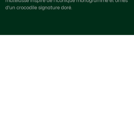
matelassé inspiré de l'iconique monogramme et ornés
d'un crocodile signature doré.