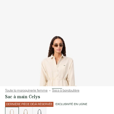
Toute la maroquinerie femme
Sacs à bandoulière
Sac à main Celys
DERNIÈRE PIÈCE DÉJÀ RÉSERVÉE
EXCLUSIVITÉ EN LIGNE
Liste
des
déclinaisons