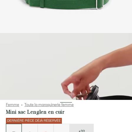
Femme
Toute la maroquinerie femme
Mini sac Lenglen en cuir
DERNIÈRE PIÈCE DÉJÀ RÉSERVÉE
Liste
des
déclinaisons
+32