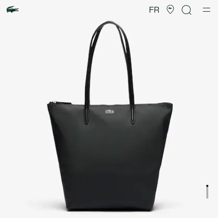
Galerie
d’images
FR
produit