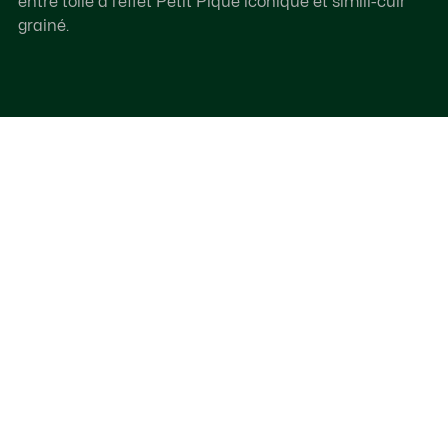
entre toile à l’effet Petit Piqué iconique et simili-cuir
grainé.