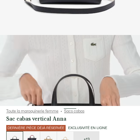
Toute la maroquinerie femme
Sacs cabas
Sac cabas vertical Anna
DERNIÈRE PIÈCE DÉJÀ RÉSERVÉE
EXCLUSIVITÉ EN LIGNE
Liste
des
déclinaisons
+13