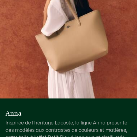
Découvrez-en plus ici
1 poche plate intérieure
Peut contenir un iPad
Anna
Inspirée de l’héritage Lacoste, la ligne Anna présente
des modèles aux contrastes de couleurs et matières,