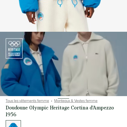
Tous les vêtements femme
Manteaux & Vestes femme
Doudoune Olympic Heritage Cortina d'Ampezzo
1956
Liste
des