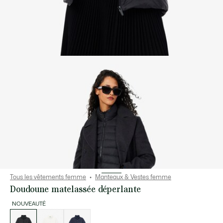
Tous les vêtements femme
Manteaux & Vestes femme
Doudoune matelassée déperlante
NOUVEAUTÉ
Liste
des
déclinaisons