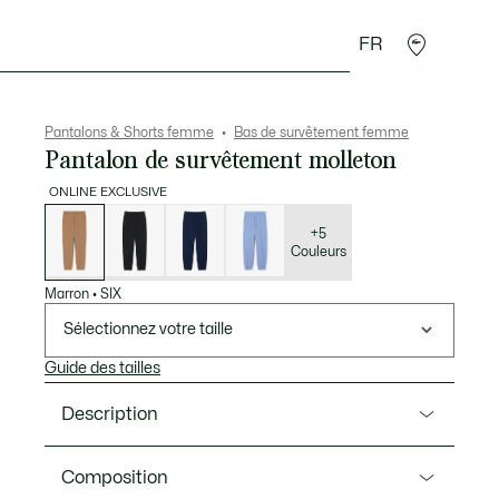
FR
Accessoires
Sport
Pantalons & Shorts femme
Bas de survêtement femme
Pantalon de survêtement molleton
ONLINE EXCLUSIVE
Liste
des
déclinaisons
+5
Couleurs
Marron
•
SIX
Sélectionnez votre taille
Guide des tailles
Description
Ref. XF5268-00
Composition