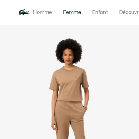
Homme
Femme
Enfant
Découvr
Galerie
Nouveautés
Vêteme
d’images
produit