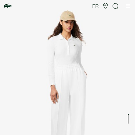
Galerie
d’images
FR
produit