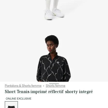
Pantalons & Shorts femme
Shorts femme
Short Tennis imprimé réflectif shorty integré
ONLINE EXCLUSIVE
Liste
des
déclinaisons