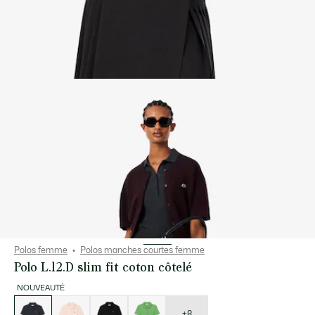
Polos femme
Polos manches courtes femme
Polo L.12.D slim fit coton côtelé
NOUVEAUTÉ
Liste
des
déclinaisons
+8