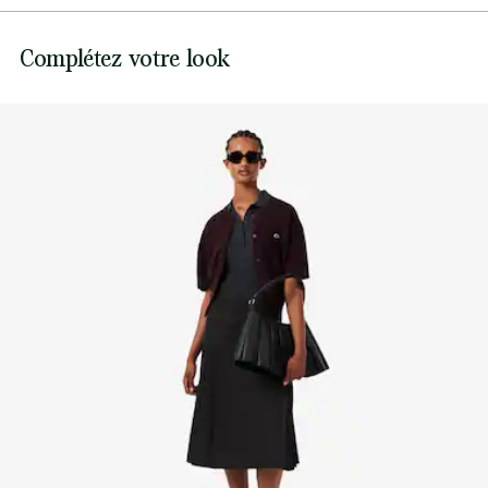
Boutons ton sur ton
Crocodile recyclé cousu sur la poitrine
Pas de javel
Lacoste s’engage à suivre le produit tout au long de sa
Complétez votre look
fabrication. Transparence de la chaîne de valeur,
Ne pas sécher en machine
connaissance des fournisseurs et de l’écosystème… pas un
fil n’est tissé sans la vigilance du Crocodile.
Repassage température moyenne maximum 150
degrés Celsius
Découvrez-en plus ici
Pas de nettoyage à sec
Séchage pendu
Les bonnes pratiques
Lavage, séchage, repassage, pliage : découvrez tous les conseils
pratiques pour entretenir votre polo Lacoste dans les règles de l'art.
Découvrez