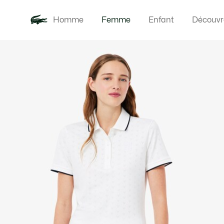
Homme
Femme
Enfant
Découvr
Galerie
Nouveautés
Vêteme
d’images
produit