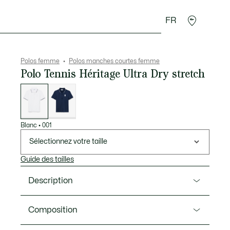
FR
Accessoires
Sport
Polos femme
Polos manches courtes femme
Polo Tennis Héritage Ultra Dry stretch
Liste
des
déclinaisons
Blanc
•
001
Sélectionnez votre taille
Guide des tailles
Description
Ref. PF0232-00
Composition
Porté par les joueuses Lacoste au tournoi majeur