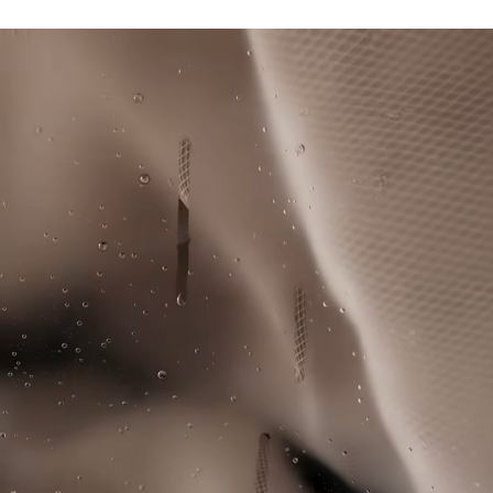
Matière légère stretch qui libère le mouvement
Lacoste s’engage à suivre le produit tout au long de sa
Protection anti-UV UPF 50 pour protéger contre le soleil
Ne pas sécher en machine
fabrication. Transparence de la chaîne de valeur,
durant tout le parcours
connaissance des fournisseurs et de l’écosystème… pas un
Crocodile en silicone sur la poitrine
Repassage basse température maximum 110
fil n’est tissé sans la vigilance du Crocodile.
degrés Celsius
Découvrez-en plus ici
Pas de nettoyage à sec
Séchage pendu
Les bonnes pratiques
Lavage, séchage, repassage, pliage : découvrez tous les conseils
pratiques pour entretenir votre polo Lacoste dans les règles de l'art.
Découvrez