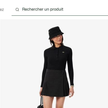
ez
nts
Chaussures
Sacs & Petite Maroquinerie